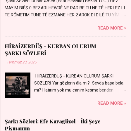
Şarkı Sözleri: Rubar Amed (Feat Hêvinka) Bêzari TUGŪYIEZ
MAYIM BIÊŞ 0 BEZARI HEWRÊ NE RADIBE TU NE TÊ HERI EZ LI
TE RŐMETIM TUNE TÊ EZMANE HER ZAROK DI DILÊ TU YÍMIN
AVDANÊ Sensiz her kelime Eksik, yarım şimdi Bir resim gibiyim
READ MORE »
Silinmis yarıda. Hasretin yel gibi Eser yar içimden Bir kıza sevdalı
Yaralı adamım. Sensizlik bir hançer Geceler susmuyor Yaralı
kalbimde Bir sızı durmuyor Tu yi bihare min Ez ji payizim Li
HİRAİZERDÜŞ - KURBAN OLURUM
dile şevên min Teng e nefes im Adını sayıklar Uykusuz
ŞARKI SÖZLERİ
geceler Sensiz her sabahım Sessiz ve kederli
-
Temmuz 23, 2025
HİRAİZERDÜŞ - KURBAN OLURUM ŞARKI
SÖZLERİ Yar gözlerin âla mı? Sevda başa bela
mı? Hatırım yok mu canım kesme benden
selamı - Sen üzülme bi yol bulurum İste
READ MORE »
dünyayı durdururum Ben sana yoldaş olurum
kurban olurum.. - Sen gülümse bi yol bulurum
Yaslanırsan dağ olurum Ben sana sevda olurum
Şarkı Sözleri: Efe Karagüzel - İki Şeye
kurban olurum Can canım cananım Yar gözlerin
Pişmanım