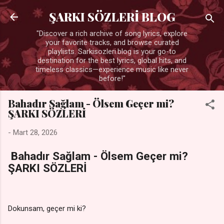
Ana içeriğe atla
ŞARKI SÖZLERİ BLOG
"Discover a rich archive of song lyrics, explore
your favorite tracks, and browse curated
playlists. Sarkisozleri.blog is your go-to
destination for the best lyrics, global hits, and
timeless classics—experience music like never
before!"
Bahadır Sağlam - Ölsem Geçer mi?
ŞARKI SÖZLERİ
-
Mart 28, 2026
Bahadır Sağlam - Ölsem Geçer mi?
ŞARKI SÖZLERİ
Dokunsam, geçer mi ki?