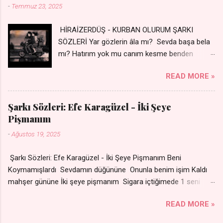
-
Temmuz 23, 2025
HİRAİZERDÜŞ - KURBAN OLURUM ŞARKI
SÖZLERİ Yar gözlerin âla mı? Sevda başa bela
mı? Hatırım yok mu canım kesme benden
selamı - Sen üzülme bi yol bulurum İste
READ MORE »
dünyayı durdururum Ben sana yoldaş olurum
kurban olurum.. - Sen gülümse bi yol bulurum
Yaslanırsan dağ olurum Ben sana sevda olurum
Şarkı Sözleri: Efe Karagüzel - İki Şeye
kurban olurum Can canım cananım Yar gözlerin
Pişmanım
kara mı? Şu cefalar reva mı? Herkes sevdiğin
-
Ağustos 19, 2025
almış Sen de bana varman mı? - Sen üzülme bi
yol bulurum İste dünyayı durdururum Ben sana
Şarkı Sözleri: Efe Karagüzel - İki Şeye Pişmanım Beni
yoldaş olurum kurban olurum.. - Sen gülümse
Koymamışlardı Sevdamın düğününe Onunla benim işim Kaldı
bi yol bulurum Yaslanırsan dağ olurum Ben
mahşer gününe İki şeye pişmanım Sigara içtiğimede 1 seni
sana sevda olurum kurban olurum Can canım
sevdiğime Nakarat Senle olmuyor ama
cananım 👉 Şarkının Derinlemesine Analizini
READ MORE »
Sensizde duramıyom Sigaradan vazgeçtim Senden
Oku
vazgeçemiyom Çare olmaz derdime Sigaramın dumanı Oda