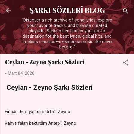
Ana içeriğe atla
ŞARKI SÖZLERİ BLOG
"Discover a rich archive of song lyrics, explore
your favorite tracks, and browse curated
playlists. Sarkisozleri.blog is your go-to
destination for the best lyrics, global hits, and
timeless classics—experience music like never
before!"
Ceylan - Zeyno Şarkı Sözleri
-
Mart 04, 2026
Ceylan - Zeyno Şarkı Sözleri
Fincanı ters yatırdım Urfa'lı Zeyno
Kahve falan baktırdim Antep'li Zeyno