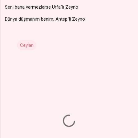
Seni bana vermezlerse Urfa´lı Zeyno
Dünya düşmanım benim, Antep´li Zeyno
Ceylan
Y
o
r
u
m
l
a
r