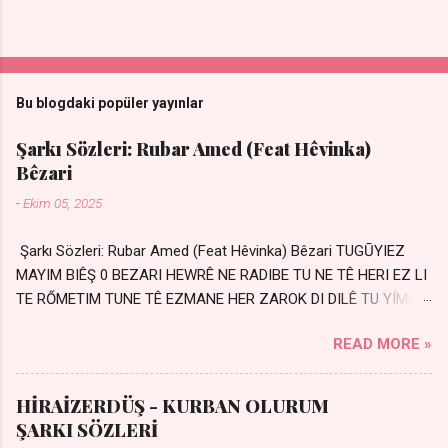
Bu blogdaki popüler yayınlar
Şarkı Sözleri: Rubar Amed (Feat Hêvinka)
Bêzari
-
Ekim 05, 2025
Şarkı Sözleri: Rubar Amed (Feat Hêvinka) Bêzari TUGŪYIEZ
MAYIM BIÊŞ 0 BEZARI HEWRÊ NE RADIBE TU NE TÊ HERI EZ LI
TE RŐMETIM TUNE TÊ EZMANE HER ZAROK DI DILÊ TU YÍMIN
AVDANÊ Sensiz her kelime Eksik, yarım şimdi Bir resim gibiyim
READ MORE »
Silinmis yarıda. Hasretin yel gibi Eser yar içimden Bir kıza sevdalı
Yaralı adamım. Sensizlik bir hançer Geceler susmuyor Yaralı
kalbimde Bir sızı durmuyor Tu yi bihare min Ez ji payizim Li
HİRAİZERDÜŞ - KURBAN OLURUM
dile şevên min Teng e nefes im Adını sayıklar Uykusuz
ŞARKI SÖZLERİ
geceler Sensiz her sabahım Sessiz ve kederli