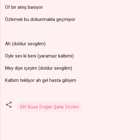
Of bir ateş basıyor
Özlemek bu dokunmakla geçmiyor
Ah (doldur sevgilim)
Öyle sev ki beni (yaramaz kalbimi)
Mey diye içeyim (doldur sevgilim)
Kalbim tekliyor ah gel hasta gibiyim
Elif Buse Doğan Şarkı Sözleri
Y
o
r