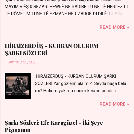
MAYIM BIÊŞ 0 BEZARI HEWRÊ NE RADIBE TU NE TÊ HERI EZ LI
TE RŐMETIM TUNE TÊ EZMANE HER ZAROK DI DILÊ TU YÍMIN
AVDANÊ Sensiz her kelime Eksik, yarım şimdi Bir resim gibiyim
READ MORE »
Silinmis yarıda. Hasretin yel gibi Eser yar içimden Bir kıza sevdalı
Yaralı adamım. Sensizlik bir hançer Geceler susmuyor Yaralı
kalbimde Bir sızı durmuyor Tu yi bihare min Ez ji payizim Li
HİRAİZERDÜŞ - KURBAN OLURUM
dile şevên min Teng e nefes im Adını sayıklar Uykusuz
ŞARKI SÖZLERİ
geceler Sensiz her sabahım Sessiz ve kederli
-
Temmuz 23, 2025
HİRAİZERDÜŞ - KURBAN OLURUM ŞARKI
SÖZLERİ Yar gözlerin âla mı? Sevda başa bela
mı? Hatırım yok mu canım kesme benden
selamı - Sen üzülme bi yol bulurum İste
READ MORE »
dünyayı durdururum Ben sana yoldaş olurum
kurban olurum.. - Sen gülümse bi yol bulurum
Yaslanırsan dağ olurum Ben sana sevda olurum
Şarkı Sözleri: Efe Karagüzel - İki Şeye
kurban olurum Can canım cananım Yar gözlerin
Pişmanım
kara mı? Şu cefalar reva mı? Herkes sevdiğin