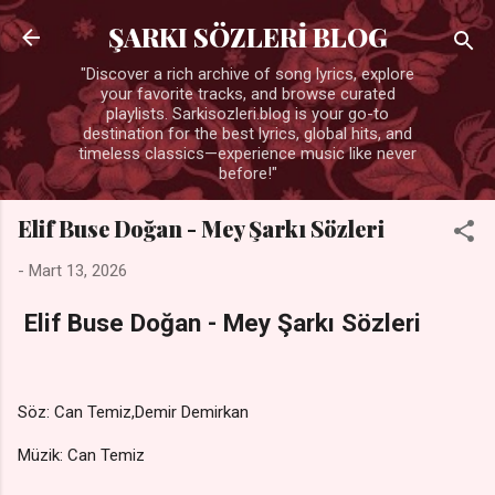
Ana içeriğe atla
ŞARKI SÖZLERİ BLOG
"Discover a rich archive of song lyrics, explore
your favorite tracks, and browse curated
playlists. Sarkisozleri.blog is your go-to
destination for the best lyrics, global hits, and
timeless classics—experience music like never
before!"
Elif Buse Doğan - Mey Şarkı Sözleri
-
Mart 13, 2026
Elif Buse Doğan - Mey Şarkı Sözleri
Söz: Can Temiz,Demir Demirkan
Müzik: Can Temiz