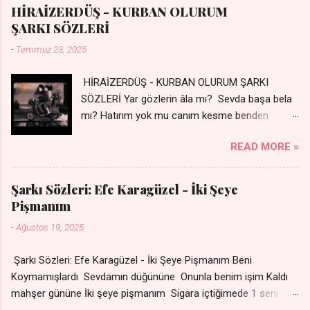
kalbimde Bir sızı durmuyor Tu yi bihare min Ez ji payizim Li
HİRAİZERDÜŞ - KURBAN OLURUM
dile şevên min Teng e nefes im Adını sayıklar Uykusuz
ŞARKI SÖZLERİ
geceler Sensiz her sabahım Sessiz ve kederli
-
Temmuz 23, 2025
HİRAİZERDÜŞ - KURBAN OLURUM ŞARKI
SÖZLERİ Yar gözlerin âla mı? Sevda başa bela
mı? Hatırım yok mu canım kesme benden
selamı - Sen üzülme bi yol bulurum İste
READ MORE »
dünyayı durdururum Ben sana yoldaş olurum
kurban olurum.. - Sen gülümse bi yol bulurum
Yaslanırsan dağ olurum Ben sana sevda olurum
Şarkı Sözleri: Efe Karagüzel - İki Şeye
kurban olurum Can canım cananım Yar gözlerin
Pişmanım
kara mı? Şu cefalar reva mı? Herkes sevdiğin
-
Ağustos 19, 2025
almış Sen de bana varman mı? - Sen üzülme bi
yol bulurum İste dünyayı durdururum Ben sana
Şarkı Sözleri: Efe Karagüzel - İki Şeye Pişmanım Beni
yoldaş olurum kurban olurum.. - Sen gülümse
Koymamışlardı Sevdamın düğününe Onunla benim işim Kaldı
bi yol bulurum Yaslanırsan dağ olurum Ben
mahşer gününe İki şeye pişmanım Sigara içtiğimede 1 seni
sana sevda olurum kurban olurum Can canım