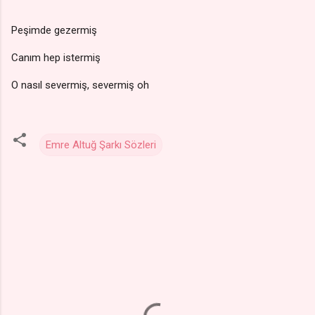
Peşimde gezermiş
Canım hep istermiş
O nasıl severmiş, severmiş oh
Emre Altuğ Şarkı Sözleri
Y
o
r
u
m
l
a