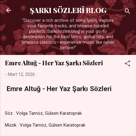
Ana içeriğe atla
ŞARKI SÖZLERİ BLOG
"Discover a rich archive of song lyrics, explore
your favorite tracks, and browse curated
playlists. Sarkisozleri.blog is your go-to
destination for the best lyrics, global hits, and
timeless classics—experience music like never
before!"
Emre Altuğ - Her Yaz Şarkı Sözleri
-
Mart 12, 2026
Emre Altuğ - Her Yaz Şarkı Sözleri
Söz : Volga Tamöz, Gülsen Karatoprak
Müzik : Volga Tamöz, Gülsen Karatoprak