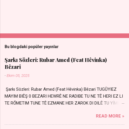
Bu blogdaki popüler yayınlar
Şarkı Sözleri: Rubar Amed (Feat Hêvinka)
Bêzari
-
Ekim 05, 2025
Şarkı Sözleri: Rubar Amed (Feat Hêvinka) Bêzari TUGŪYIEZ
MAYIM BIÊŞ 0 BEZARI HEWRÊ NE RADIBE TU NE TÊ HERI EZ LI
TE RŐMETIM TUNE TÊ EZMANE HER ZAROK DI DILÊ TU YÍMIN
AVDANÊ Sensiz her kelime Eksik, yarım şimdi Bir resim gibiyim
READ MORE »
Silinmis yarıda. Hasretin yel gibi Eser yar içimden Bir kıza sevdalı
Yaralı adamım. Sensizlik bir hançer Geceler susmuyor Yaralı