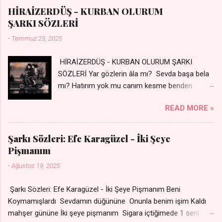
kalbimde Bir sızı durmuyor Tu yi bihare min Ez ji payizim Li
HİRAİZERDÜŞ - KURBAN OLURUM
dile şevên min Teng e nefes im Adını sayıklar Uykusuz
ŞARKI SÖZLERİ
geceler Sensiz her sabahım Sessiz ve kederli
-
Temmuz 23, 2025
HİRAİZERDÜŞ - KURBAN OLURUM ŞARKI
SÖZLERİ Yar gözlerin âla mı? Sevda başa bela
mı? Hatırım yok mu canım kesme benden
selamı - Sen üzülme bi yol bulurum İste
READ MORE »
dünyayı durdururum Ben sana yoldaş olurum
kurban olurum.. - Sen gülümse bi yol bulurum
Yaslanırsan dağ olurum Ben sana sevda olurum
Şarkı Sözleri: Efe Karagüzel - İki Şeye
kurban olurum Can canım cananım Yar gözlerin
Pişmanım
kara mı? Şu cefalar reva mı? Herkes sevdiğin
-
Ağustos 19, 2025
almış Sen de bana varman mı? - Sen üzülme bi
yol bulurum İste dünyayı durdururum Ben sana
Şarkı Sözleri: Efe Karagüzel - İki Şeye Pişmanım Beni
yoldaş olurum kurban olurum.. - Sen gülümse
Koymamışlardı Sevdamın düğününe Onunla benim işim Kaldı
bi yol bulurum Yaslanırsan dağ olurum Ben
mahşer gününe İki şeye pişmanım Sigara içtiğimede 1 seni
sana sevda olurum kurban olurum Can canım