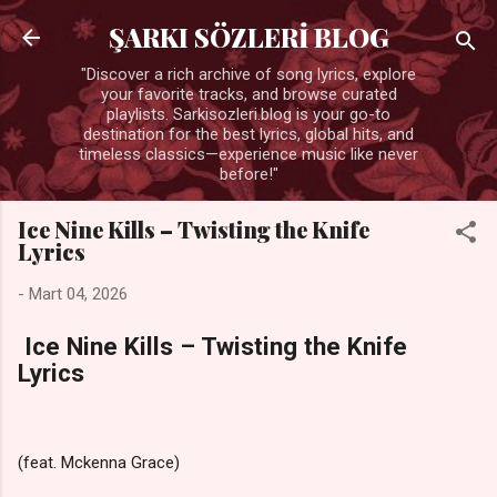
Ana içeriğe atla
ŞARKI SÖZLERİ BLOG
"Discover a rich archive of song lyrics, explore
your favorite tracks, and browse curated
playlists. Sarkisozleri.blog is your go-to
destination for the best lyrics, global hits, and
timeless classics—experience music like never
before!"
Ice Nine Kills – Twisting the Knife
Lyrics
-
Mart 04, 2026
Ice Nine Kills – Twisting the Knife
Lyrics
(feat. Mckenna Grace)