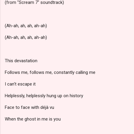
(from "Scream 7" soundtrack)
(Ah-ah, ah, ah, ah-ah)
(Ah-ah, ah, ah, ah-ah)
This devastation
Follows me, follows me, constantly calling me
I can't escape it
Helplessly, helplessly hung up on history
Face to face with déjà vu
When the ghost in me is you