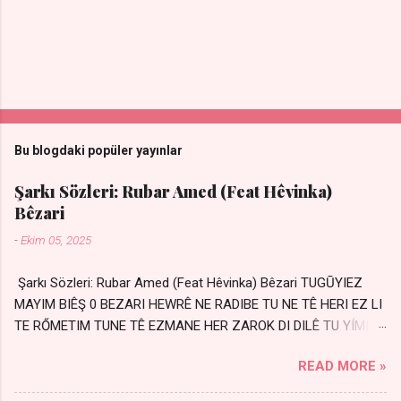
Bu blogdaki popüler yayınlar
Şarkı Sözleri: Rubar Amed (Feat Hêvinka)
Bêzari
-
Ekim 05, 2025
Şarkı Sözleri: Rubar Amed (Feat Hêvinka) Bêzari TUGŪYIEZ
MAYIM BIÊŞ 0 BEZARI HEWRÊ NE RADIBE TU NE TÊ HERI EZ LI
TE RŐMETIM TUNE TÊ EZMANE HER ZAROK DI DILÊ TU YÍMIN
AVDANÊ Sensiz her kelime Eksik, yarım şimdi Bir resim gibiyim
READ MORE »
Silinmis yarıda. Hasretin yel gibi Eser yar içimden Bir kıza sevdalı
Yaralı adamım. Sensizlik bir hançer Geceler susmuyor Yaralı