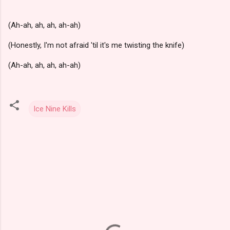
(Ah-ah, ah, ah, ah-ah)
(Honestly, I'm not afraid 'til it's me twisting the knife)
(Ah-ah, ah, ah, ah-ah)
Ice Nine Kills
Y
o
r
u
m
l
a