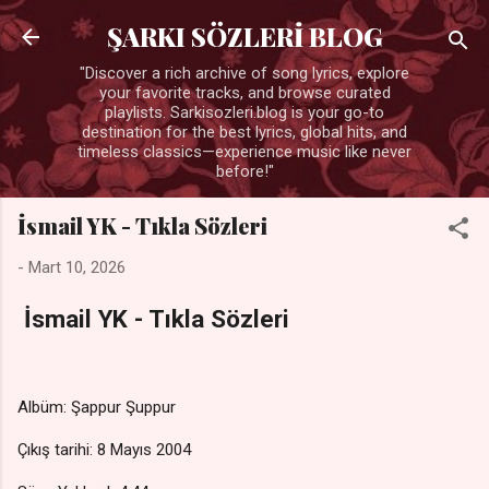
Ana içeriğe atla
ŞARKI SÖZLERİ BLOG
"Discover a rich archive of song lyrics, explore
your favorite tracks, and browse curated
playlists. Sarkisozleri.blog is your go-to
destination for the best lyrics, global hits, and
timeless classics—experience music like never
before!"
İsmail YK - Tıkla Sözleri
-
Mart 10, 2026
İsmail YK - Tıkla Sözleri
Albüm: Şappur Şuppur
Çıkış tarihi: 8 Mayıs 2004