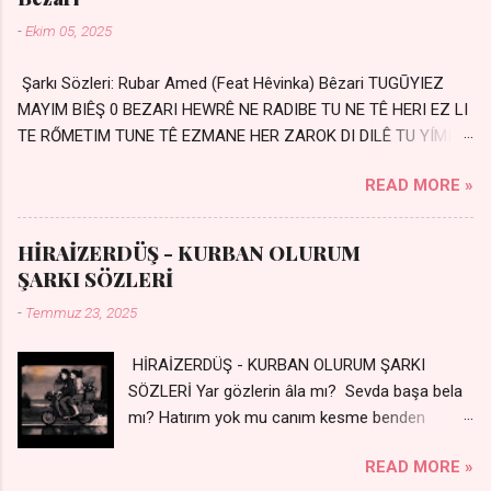
-
Ekim 05, 2025
Şarkı Sözleri: Rubar Amed (Feat Hêvinka) Bêzari TUGŪYIEZ
MAYIM BIÊŞ 0 BEZARI HEWRÊ NE RADIBE TU NE TÊ HERI EZ LI
TE RŐMETIM TUNE TÊ EZMANE HER ZAROK DI DILÊ TU YÍMIN
AVDANÊ Sensiz her kelime Eksik, yarım şimdi Bir resim gibiyim
READ MORE »
Silinmis yarıda. Hasretin yel gibi Eser yar içimden Bir kıza sevdalı
Yaralı adamım. Sensizlik bir hançer Geceler susmuyor Yaralı
kalbimde Bir sızı durmuyor Tu yi bihare min Ez ji payizim Li
HİRAİZERDÜŞ - KURBAN OLURUM
dile şevên min Teng e nefes im Adını sayıklar Uykusuz
ŞARKI SÖZLERİ
geceler Sensiz her sabahım Sessiz ve kederli
-
Temmuz 23, 2025
HİRAİZERDÜŞ - KURBAN OLURUM ŞARKI
SÖZLERİ Yar gözlerin âla mı? Sevda başa bela
mı? Hatırım yok mu canım kesme benden
selamı - Sen üzülme bi yol bulurum İste
READ MORE »
dünyayı durdururum Ben sana yoldaş olurum