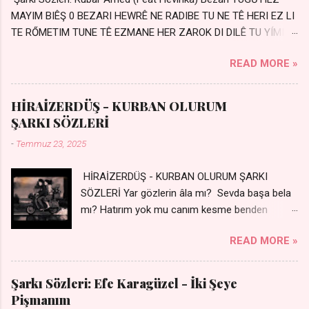
MAYIM BIÊŞ 0 BEZARI HEWRÊ NE RADIBE TU NE TÊ HERI EZ LI
TE RŐMETIM TUNE TÊ EZMANE HER ZAROK DI DILÊ TU YÍMIN
AVDANÊ Sensiz her kelime Eksik, yarım şimdi Bir resim gibiyim
READ MORE »
Silinmis yarıda. Hasretin yel gibi Eser yar içimden Bir kıza sevdalı
Yaralı adamım. Sensizlik bir hançer Geceler susmuyor Yaralı
kalbimde Bir sızı durmuyor Tu yi bihare min Ez ji payizim Li
HİRAİZERDÜŞ - KURBAN OLURUM
dile şevên min Teng e nefes im Adını sayıklar Uykusuz
ŞARKI SÖZLERİ
geceler Sensiz her sabahım Sessiz ve kederli
-
Temmuz 23, 2025
HİRAİZERDÜŞ - KURBAN OLURUM ŞARKI
SÖZLERİ Yar gözlerin âla mı? Sevda başa bela
mı? Hatırım yok mu canım kesme benden
selamı - Sen üzülme bi yol bulurum İste
READ MORE »
dünyayı durdururum Ben sana yoldaş olurum
kurban olurum.. - Sen gülümse bi yol bulurum
Yaslanırsan dağ olurum Ben sana sevda olurum
Şarkı Sözleri: Efe Karagüzel - İki Şeye
kurban olurum Can canım cananım Yar gözlerin
Pişmanım