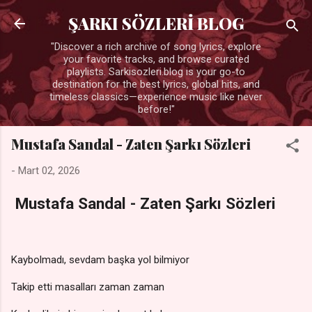
Ana içeriğe atla
ŞARKI SÖZLERİ BLOG
"Discover a rich archive of song lyrics, explore
your favorite tracks, and browse curated
playlists. Sarkisozleri.blog is your go-to
destination for the best lyrics, global hits, and
timeless classics—experience music like never
before!"
Mustafa Sandal - Zaten Şarkı Sözleri
-
Mart 02, 2026
Mustafa Sandal - Zaten Şarkı Sözleri
Kaybolmadı, sevdam başka yol bilmiyor
Takip etti masalları zaman zaman