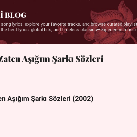
Ana içeriğe atla
İ BLOG
 song lyrics, explore your favorite tracks, and browse curated playlists
 the best lyrics, global hits, and timeless classics—experience music 
 Zaten Aşığım Şarkı Sözleri
ten Aşığım Şarkı Sözleri (2002)