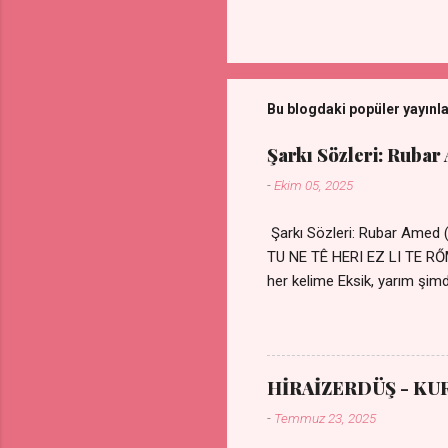
Bu blogdaki popüler yayınl
Şarkı Sözleri: Rubar
-
Ekim 05, 2025
Şarkı Sözleri: Rubar Amed
TU NE TÊ HERI EZ LI TE 
her kelime Eksik, yarım şimdi
kıza sevdalı Yaralı adamım.
durmuyor Tu yi bihare min 
Uykusuz geceler Sensiz he
HİRAİZERDÜŞ - KU
-
Temmuz 23, 2025