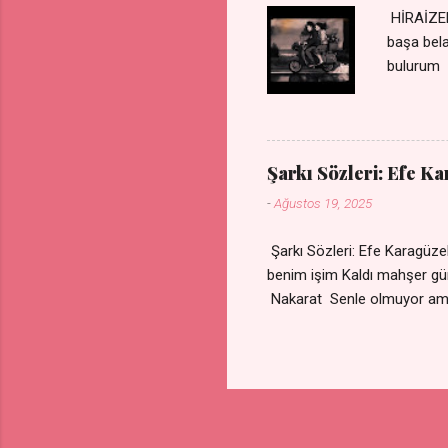
HİRAİZER
başa bel
bulurum 
gülümse 
olurum C
sevdiğin
durdurur
Şarkı Sözleri: Efe K
bulurum 
-
Ağustos 19, 2025
canım ca
Şarkı Sözleri: Efe Karagü
benim işim Kaldı mahşe
Nakarat Senle olmuyor a
Çare olmaz derdime Sigaram
Yok ki dini imanı Nak
vazgeçtim Senden vazge