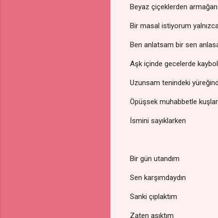
Beyaz çiçeklerden armağa
Bir masal istiyorum yalnız
Ben anlatsam bir sen anla
Aşk içinde gecelerde kaybo
Uzunsam tenindeki yüreğin
Öpüşsek muhabbetle kuşlar
İsmini sayıklarken
Bir gün utandım
Sen karşımdaydın
Sanki çıplaktım
Zaten aşıktım