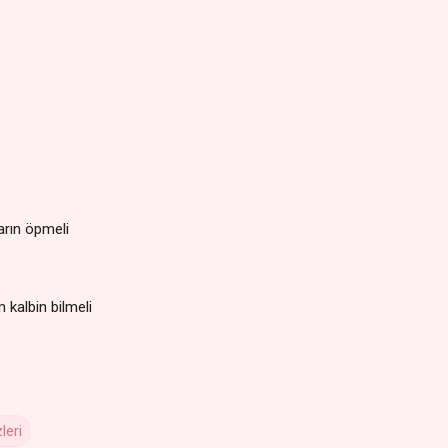
arın öpmeli
m kalbin bilmeli
leri