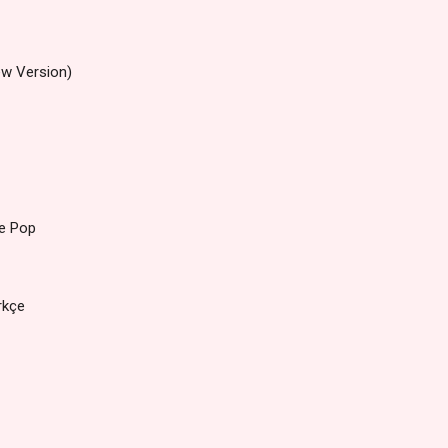
ew Version)
çe Pop
ürkçe