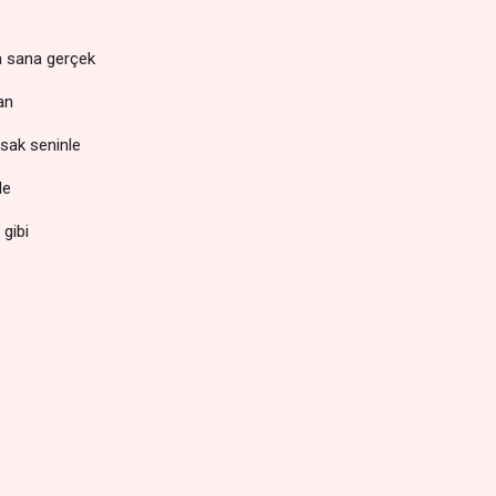
n
ca sana gerçek
san
lsak seninle
de
 gibi