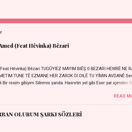
ar
 Amed (Feat Hêvinka) Bêzari
 (Feat Hêvinka) Bêzari TUGŪYIEZ MAYIM BIÊŞ 0 BEZARI HEWRÊ NE 
RŐMETIM TUNE TÊ EZMANE HER ZAROK DI DILÊ TU YÍMIN AVDANÊ Se
 Bir resim gibiyim Silinmis yarıda. Hasretin yel gibi Eser yar içimden B
 Sensizlik bir hançer Geceler susmuyor Yaralı kalbimde Bir sızı
READ M
Ez ji payizim Li dile şevên min Teng e nefes im Adını sayıklar
r sabahım Sessiz ve kederli
RBAN OLURUM ŞARKI SÖZLERİ