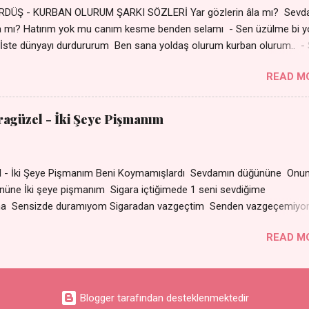
DÜŞ - KURBAN OLURUM ŞARKI SÖZLERİ Yar gözlerin âla mı? Sevd
a mı? Hatırım yok mu canım kesme benden selamı - Sen üzülme bi y
İste dünyayı durdururum Ben sana yoldaş olurum kurban olurum.. -
bi yol bulurum Yaslanırsan dağ olurum Ben sana sevda olurum kurb
READ M
an canım cananım Yar gözlerin kara mı? Şu cefalar reva mı? Herke
 almış Sen de bana varman mı? - Sen üzülme bi yol bulurum İste dün
um Ben sana yoldaş olurum kurban olurum.. - Sen gülümse bi yol
aragüzel - İki Şeye Pişmanım
Yaslanırsan dağ olurum Ben sana sevda olurum kurban olurum Can
nanım 👉 Şarkının Derinlemesine Analizini Oku
zel - İki Şeye Pişmanım Beni Koymamışlardı Sevdamın düğününe Onun
r gününe İki şeye pişmanım Sigara içtiğimede 1 seni sevd
ma Sensizde duramıyom Sigaradan vazgeçtim Senden vazgeçemiy
ın dumanı Oda çıkıp da gelse Yok ki dini imanı Sevdam çıkıpta ge
READ M
arat Senle olmuyor ama Sensizde duramıyom Sigaradan
çemiyom
Blogger tarafından desteklenmektedir