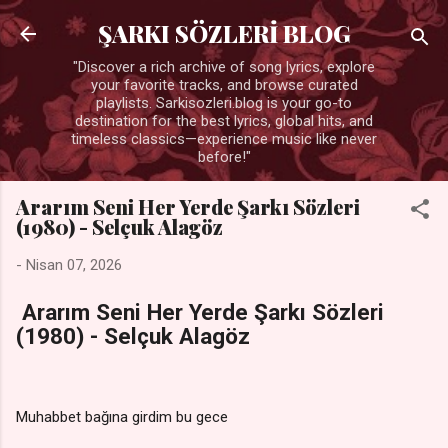
Ana içeriğe atla
ŞARKI SÖZLERİ BLOG
"Discover a rich archive of song lyrics, explore
your favorite tracks, and browse curated
playlists. Sarkisozleri.blog is your go-to
destination for the best lyrics, global hits, and
timeless classics—experience music like never
before!"
Ararım Seni Her Yerde Şarkı Sözleri
(1980) - Selçuk Alagöz
-
Nisan 07, 2026
Ararım Seni Her Yerde Şarkı Sözleri
(1980) - Selçuk Alagöz
Muhabbet bağına girdim bu gece