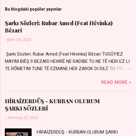
Bu blogdaki popüler yayınlar
Şarkı Sözleri: Rubar Amed (Feat Hêvinka)
Bêzari
-
Ekim 05, 2025
Şarkı Sözleri: Rubar Amed (Feat Hêvinka) Bêzari TUGŪYIEZ
MAYIM BIÊŞ 0 BEZARI HEWRÊ NE RADIBE TU NE TÊ HERI EZ LI
TE RŐMETIM TUNE TÊ EZMANE HER ZAROK DI DILÊ TU YÍMIN
AVDANÊ Sensiz her kelime Eksik, yarım şimdi Bir resim gibiyim
READ MORE »
Silinmis yarıda. Hasretin yel gibi Eser yar içimden Bir kıza sevdalı
Yaralı adamım. Sensizlik bir hançer Geceler susmuyor Yaralı
kalbimde Bir sızı durmuyor Tu yi bihare min Ez ji payizim Li
HİRAİZERDÜŞ - KURBAN OLURUM
dile şevên min Teng e nefes im Adını sayıklar Uykusuz
ŞARKI SÖZLERİ
geceler Sensiz her sabahım Sessiz ve kederli
-
Temmuz 23, 2025
HİRAİZERDÜŞ - KURBAN OLURUM ŞARKI