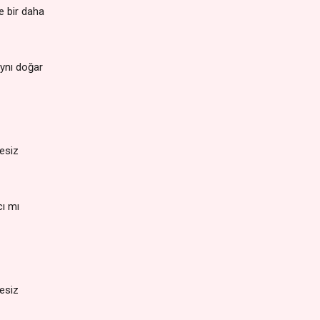
e bir daha
ynı doğar
sesiz
cı mı
sesiz