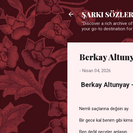
ŞARKI SÖZLER
"Discover a rich archive of
your go-to destination for
Berkay Altuny
-
Nisan 04, 2026
Berkay Altunyay -
Nemli saçlarına değsin ay
Bir gece kal benim gibi kim
Ben değil geceler anlasın