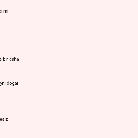
cı mı
e bir daha
ynı doğar
sesiz