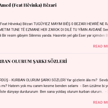
 Amed (Feat Hêvinka) Bêzari
 (Feat Hêvinka) Bêzari TUGŪYIEZ MAYIM BIÊŞ 0 BEZARI HEWRÊ NE 
RŐMETIM TUNE TÊ EZMANE HER ZAROK DI DILÊ TU YÍMIN AVDANÊ Se
 Bir resim gibiyim Silinmis yarıda. Hasretin yel gibi Eser yar içimden B
 Sensizlik bir hançer Geceler susmuyor Yaralı kalbimde Bir sızı
READ M
Ez ji payizim Li dile şevên min Teng e nefes im Adını sayıklar
r sabahım Sessiz ve kederli
RBAN OLURUM ŞARKI SÖZLERİ
DÜŞ - KURBAN OLURUM ŞARKI SÖZLERİ Yar gözlerin âla mı? Sevd
a mı? Hatırım yok mu canım kesme benden selamı - Sen üzülme bi y
İste dünyayı durdururum Ben sana yoldaş olurum kurban olurum.. -
bi yol bulurum Yaslanırsan dağ olurum Ben sana sevda olurum kurb
READ M
an canım cananım Yar gözlerin kara mı? Şu cefalar reva mı? Herke