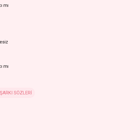
cı mı
sesiz
cı mı
ŞARKI SÖZLERİ