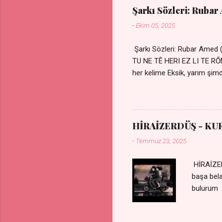
Şarkı Sözleri: Rubar
-
Ekim 05, 2025
Şarkı Sözleri: Rubar Amed
TU NE TÊ HERI EZ LI TE 
her kelime Eksik, yarım şimdi
kıza sevdalı Yaralı adamım.
durmuyor Tu yi bihare min 
Uykusuz geceler Sensiz he
HİRAİZERDÜŞ - KU
-
Temmuz 23, 2025
HİRAİZER
başa bel
bulurum 
gülümse 
olurum C