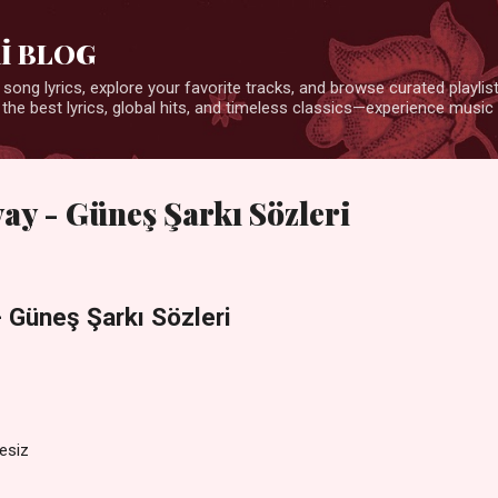
Ana içeriğe atla
İ BLOG
 song lyrics, explore your favorite tracks, and browse curated playlists
 the best lyrics, global hits, and timeless classics—experience music 
ay - Güneş Şarkı Sözleri
 Güneş Şarkı Sözleri
sesiz