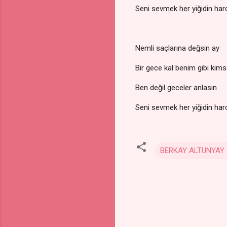
Seni sevmek her yiğidin har
Nemli saçlarına değsin ay
Bir gece kal benim gibi kim
Ben değil geceler anlasın
Seni sevmek her yiğidin har
BERKAY ALTUNYAY 
Y
o
r
u