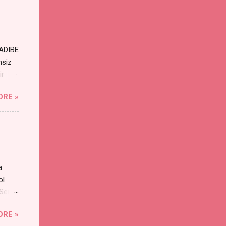
RADIBE
nsiz
ir
ORE »
a
ol
 Sen
an
ORE »
s