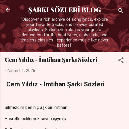
Ana içeriğe atla
ŞARKI SÖZLERİ BLOG
"Discover a rich archive of song lyrics, explore
your favorite tracks, and browse curated
playlists. Sarkisozleri.blog is your go-to
destination for the best lyrics, global hits, and
timeless classics—experience music like never
before!"
Cem Yıldız - İmtihan Şarkı Sözleri
-
Nisan 01, 2026
Cem Yıldız - İmtihan Şarkı Sözleri
Bilmezdim ben hiç aşk bir imtihan
Hasretle beklemek sevda işiymiş