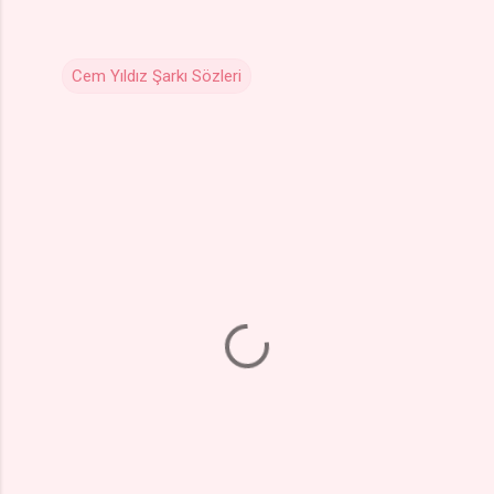
Cem Yıldız Şarkı Sözleri
Y
o
r
u
m
l
a
r