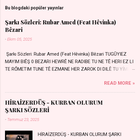
Bu blogdaki popüler yayınlar
Şarkı Sözleri: Rubar Amed (Feat Hêvinka)
Bêzari
-
Ekim 05, 2025
Şarkı Sözleri: Rubar Amed (Feat Hêvinka) Bêzari TUGŪYIEZ
MAYIM BIÊŞ 0 BEZARI HEWRÊ NE RADIBE TU NE TÊ HERI EZ LI
TE RŐMETIM TUNE TÊ EZMANE HER ZAROK DI DILÊ TU YÍMIN
AVDANÊ Sensiz her kelime Eksik, yarım şimdi Bir resim gibiyim
READ MORE »
Silinmis yarıda. Hasretin yel gibi Eser yar içimden Bir kıza sevdalı
Yaralı adamım. Sensizlik bir hançer Geceler susmuyor Yaralı
kalbimde Bir sızı durmuyor Tu yi bihare min Ez ji payizim Li
HİRAİZERDÜŞ - KURBAN OLURUM
dile şevên min Teng e nefes im Adını sayıklar Uykusuz
ŞARKI SÖZLERİ
geceler Sensiz her sabahım Sessiz ve kederli
-
Temmuz 23, 2025
HİRAİZERDÜŞ - KURBAN OLURUM ŞARKI