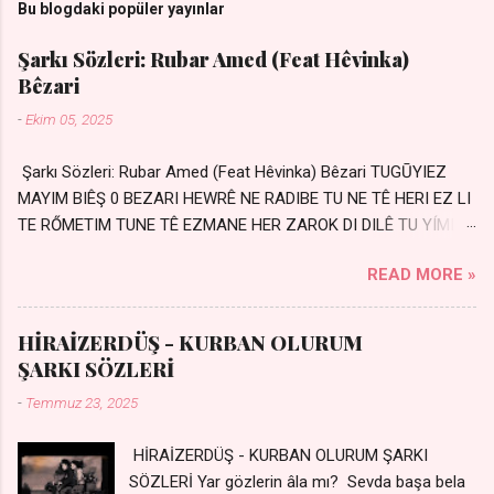
Bu blogdaki popüler yayınlar
Şarkı Sözleri: Rubar Amed (Feat Hêvinka)
Bêzari
-
Ekim 05, 2025
Şarkı Sözleri: Rubar Amed (Feat Hêvinka) Bêzari TUGŪYIEZ
MAYIM BIÊŞ 0 BEZARI HEWRÊ NE RADIBE TU NE TÊ HERI EZ LI
TE RŐMETIM TUNE TÊ EZMANE HER ZAROK DI DILÊ TU YÍMIN
AVDANÊ Sensiz her kelime Eksik, yarım şimdi Bir resim gibiyim
READ MORE »
Silinmis yarıda. Hasretin yel gibi Eser yar içimden Bir kıza sevdalı
Yaralı adamım. Sensizlik bir hançer Geceler susmuyor Yaralı
kalbimde Bir sızı durmuyor Tu yi bihare min Ez ji payizim Li
HİRAİZERDÜŞ - KURBAN OLURUM
dile şevên min Teng e nefes im Adını sayıklar Uykusuz
ŞARKI SÖZLERİ
geceler Sensiz her sabahım Sessiz ve kederli
-
Temmuz 23, 2025
HİRAİZERDÜŞ - KURBAN OLURUM ŞARKI
SÖZLERİ Yar gözlerin âla mı? Sevda başa bela