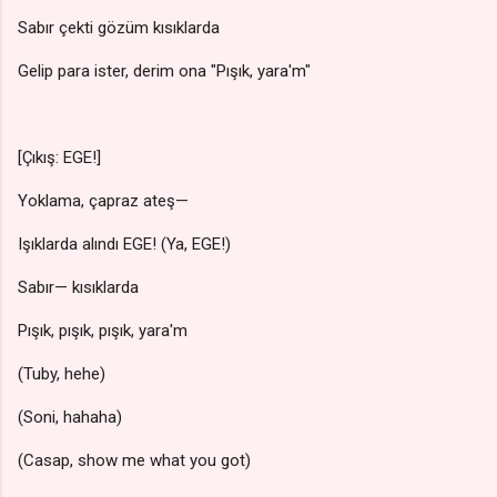
Sabır çekti gözüm kısıklarda
Gelip para ister, derim ona "Pışık, yara'm"
[Çıkış: EGE!]
Yoklama, çapraz ateş—
Işıklarda alındı EGE! (Ya, EGE!)
Sabır— kısıklarda
Pışık, pışık, pışık, yara'm
(Tuby, hehe)
(Soni, hahaha)
(Casap, show me what you got)