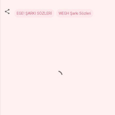
EGE! ŞARKI SÖZLERİ
WEGH Şarkı Sözleri
Y
o
r
u
m
l
a
r