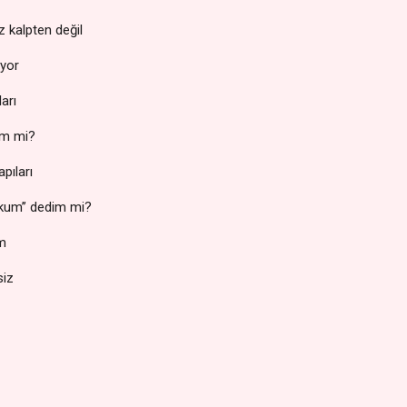
z kalpten değil
ıyor
arı
im mi?
pıları
okum’’ dedim mi?
m
iz