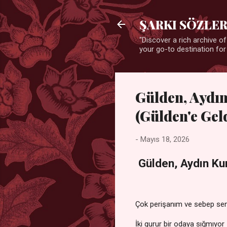
ŞARKI SÖZLER
"Discover a rich archive of
your go-to destination for
Gülden, Aydın
(Gülden'e Gel
-
Mayıs 18, 2026
Gülden, Aydın Kur
Çok perişanım ve sebep sen
İki gurur bir odaya sığmıyor