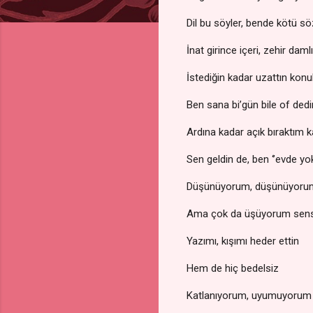
Dil bu söyler, bende kötü sö
İnat girince içeri, zehir daml
İstediğin kadar uzattın konul
Ben sana bi’gün bile of ded
Ardına kadar açık bıraktım ka
Sen geldin de, ben ‘’evde y
Düşünüyorum, düşünüyoru
Ama çok da üşüyorum sens
Yazımı, kışımı heder ettin
Hem de hiç bedelsiz
Katlanıyorum, uyumuyorum