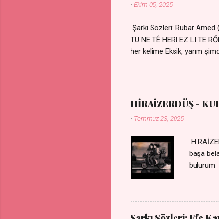
-
Ekim 05, 2025
Şarkı Sözleri: Rubar Amed
TU NE TÊ HERI EZ LI TE 
her kelime Eksik, yarım şimdi
kıza sevdalı Yaralı adamım.
durmuyor Tu yi bihare min 
Uykusuz geceler Sensiz he
HİRAİZERDÜŞ - KU
-
Temmuz 23, 2025
HİRAİZER
başa bel
bulurum 
gülümse 
olurum C
sevdiğin
durdurur
Şarkı Sözleri: Efe K