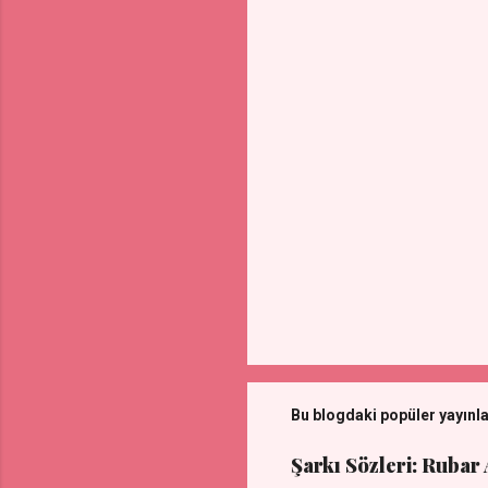
l
a
r
Bu blogdaki popüler yayınl
Şarkı Sözleri: Rubar