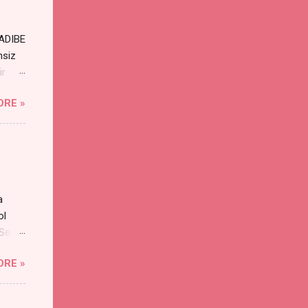
RADIBE
nsiz
ir
ORE »
a
ol
 Sen
an
ORE »
s
yayı