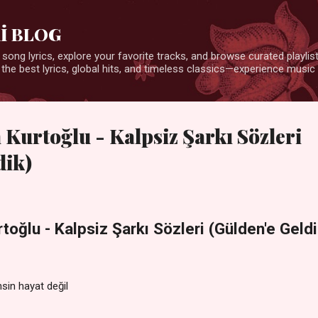
Ana içeriğe atla
İ BLOG
 song lyrics, explore your favorite tracks, and browse curated playlists
 the best lyrics, global hits, and timeless classics—experience music 
 Kurtoğlu - Kalpsiz Şarkı Sözleri
dik)
toğlu - Kalpsiz Şarkı Sözleri (Gülden'e Geldi
sin hayat değil