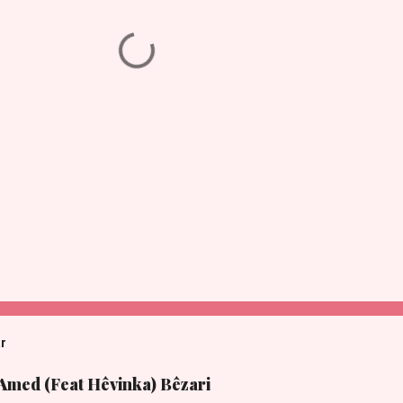
ar
 Amed (Feat Hêvinka) Bêzari