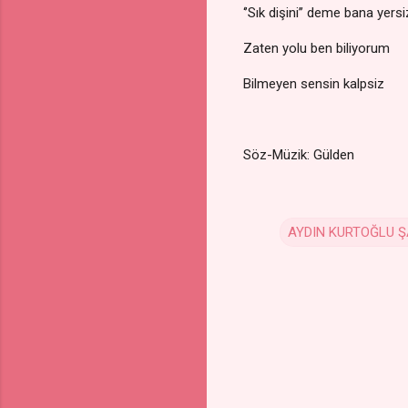
‘’Sık dişini’’ deme bana yersi
Zaten yolu ben biliyorum
Bilmeyen sensin kalpsiz
Söz-Müzik: Gülden
AYDIN KURTOĞLU Ş
Y
o
r
u
m