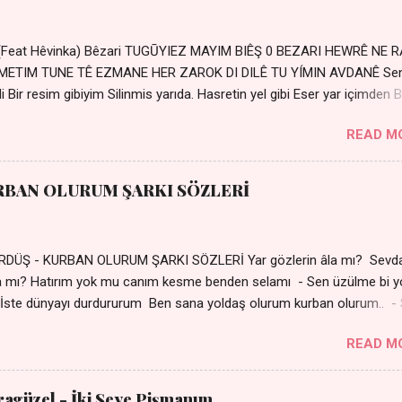
 (Feat Hêvinka) Bêzari TUGŪYIEZ MAYIM BIÊŞ 0 BEZARI HEWRÊ NE 
RŐMETIM TUNE TÊ EZMANE HER ZAROK DI DILÊ TU YÍMIN AVDANÊ Se
 Bir resim gibiyim Silinmis yarıda. Hasretin yel gibi Eser yar içimden B
 Sensizlik bir hançer Geceler susmuyor Yaralı kalbimde Bir sızı
READ M
Ez ji payizim Li dile şevên min Teng e nefes im Adını sayıklar
r sabahım Sessiz ve kederli
RBAN OLURUM ŞARKI SÖZLERİ
DÜŞ - KURBAN OLURUM ŞARKI SÖZLERİ Yar gözlerin âla mı? Sevd
a mı? Hatırım yok mu canım kesme benden selamı - Sen üzülme bi y
İste dünyayı durdururum Ben sana yoldaş olurum kurban olurum.. -
bi yol bulurum Yaslanırsan dağ olurum Ben sana sevda olurum kurb
READ M
an canım cananım Yar gözlerin kara mı? Şu cefalar reva mı? Herke
 almış Sen de bana varman mı? - Sen üzülme bi yol bulurum İste dün
um Ben sana yoldaş olurum kurban olurum.. - Sen gülümse bi yol
aragüzel - İki Şeye Pişmanım