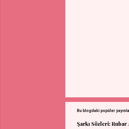
l
a
r
Bu blogdaki popüler yayınl
Şarkı Sözleri: Rubar