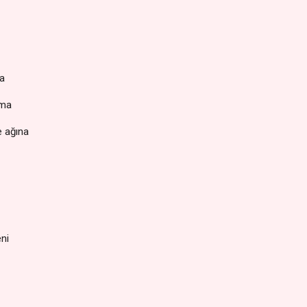
da
lma
e ağına
ni
​