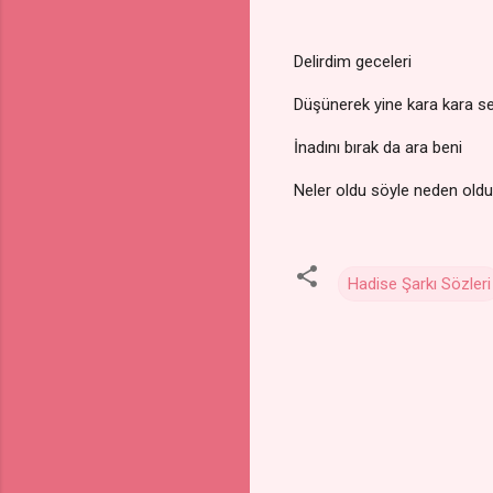
Delirdim geceleri
Düşünerek yine kara kara se
İnadını bırak da ara beni
Neler oldu söyle neden oldu ​
Hadise Şarkı Sözleri
Y
o
r
u
m