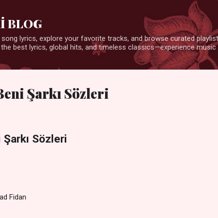
Ana içeriğe atla
İ BLOG
 song lyrics, explore your favorite tracks, and browse curated playlists
 the best lyrics, global hits, and timeless classics—experience music 
Beni Şarkı Sözleri
 Şarkı Sözleri
ad Fidan