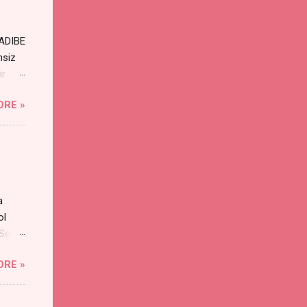
RADIBE
nsiz
ir
ORE »
a
ol
 Sen
an
ORE »
s
yayı