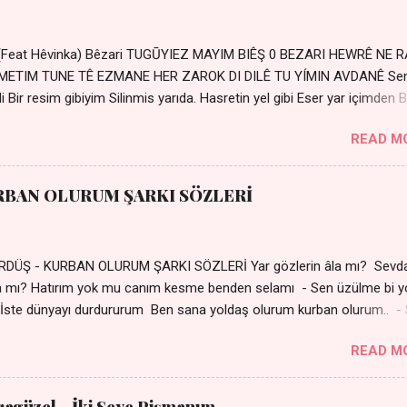
 (Feat Hêvinka) Bêzari TUGŪYIEZ MAYIM BIÊŞ 0 BEZARI HEWRÊ NE 
RŐMETIM TUNE TÊ EZMANE HER ZAROK DI DILÊ TU YÍMIN AVDANÊ Se
 Bir resim gibiyim Silinmis yarıda. Hasretin yel gibi Eser yar içimden B
 Sensizlik bir hançer Geceler susmuyor Yaralı kalbimde Bir sızı
READ M
Ez ji payizim Li dile şevên min Teng e nefes im Adını sayıklar
r sabahım Sessiz ve kederli
RBAN OLURUM ŞARKI SÖZLERİ
DÜŞ - KURBAN OLURUM ŞARKI SÖZLERİ Yar gözlerin âla mı? Sevd
a mı? Hatırım yok mu canım kesme benden selamı - Sen üzülme bi y
İste dünyayı durdururum Ben sana yoldaş olurum kurban olurum.. -
bi yol bulurum Yaslanırsan dağ olurum Ben sana sevda olurum kurb
READ M
an canım cananım Yar gözlerin kara mı? Şu cefalar reva mı? Herke
 almış Sen de bana varman mı? - Sen üzülme bi yol bulurum İste dün
um Ben sana yoldaş olurum kurban olurum.. - Sen gülümse bi yol
aragüzel - İki Şeye Pişmanım