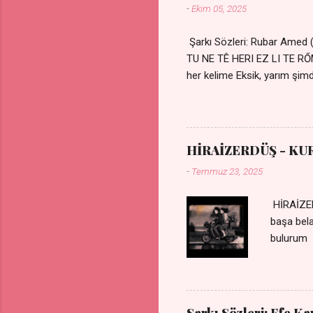
-
Ekim 05, 2025
Şarkı Sözleri: Rubar Amed
TU NE TÊ HERI EZ LI TE 
her kelime Eksik, yarım şimdi
kıza sevdalı Yaralı adamım.
durmuyor Tu yi bihare min 
Uykusuz geceler Sensiz he
HİRAİZERDÜŞ - KU
-
Temmuz 23, 2025
HİRAİZER
başa bel
bulurum 
gülümse 
olurum C
sevdiğin
durdurur
Şarkı Sözleri: Efe K