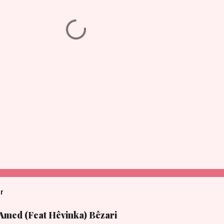
ar
 Amed (Feat Hêvinka) Bêzari