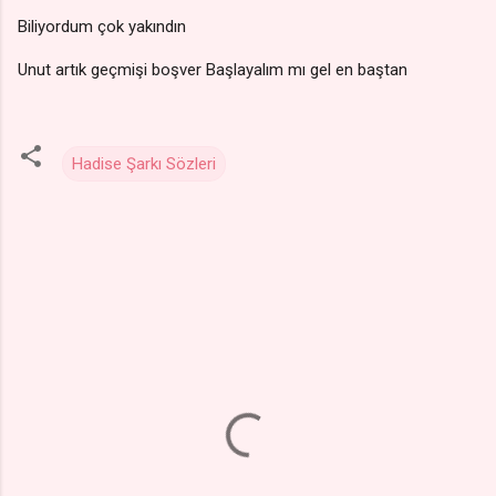
Biliyordum çok yakındın
Unut artık geçmişi boşver Başlayalım mı gel en baştan
Hadise Şarkı Sözleri
Y
o
r
u
m
l
a
r