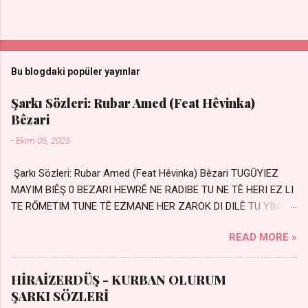
Bu blogdaki popüler yayınlar
Şarkı Sözleri: Rubar Amed (Feat Hêvinka)
Bêzari
-
Ekim 05, 2025
Şarkı Sözleri: Rubar Amed (Feat Hêvinka) Bêzari TUGŪYIEZ
MAYIM BIÊŞ 0 BEZARI HEWRÊ NE RADIBE TU NE TÊ HERI EZ LI
TE RŐMETIM TUNE TÊ EZMANE HER ZAROK DI DILÊ TU YÍMIN
AVDANÊ Sensiz her kelime Eksik, yarım şimdi Bir resim gibiyim
READ MORE »
Silinmis yarıda. Hasretin yel gibi Eser yar içimden Bir kıza sevdalı
Yaralı adamım. Sensizlik bir hançer Geceler susmuyor Yaralı
kalbimde Bir sızı durmuyor Tu yi bihare min Ez ji payizim Li
HİRAİZERDÜŞ - KURBAN OLURUM
dile şevên min Teng e nefes im Adını sayıklar Uykusuz
ŞARKI SÖZLERİ
geceler Sensiz her sabahım Sessiz ve kederli