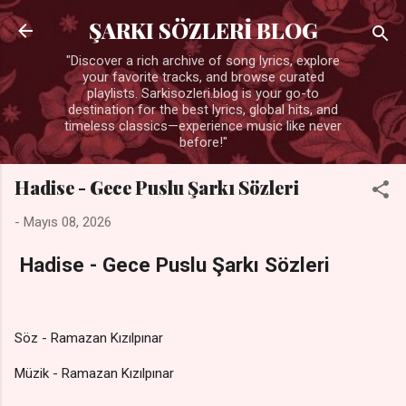
Ana içeriğe atla
ŞARKI SÖZLERİ BLOG
"Discover a rich archive of song lyrics, explore
your favorite tracks, and browse curated
playlists. Sarkisozleri.blog is your go-to
destination for the best lyrics, global hits, and
timeless classics—experience music like never
before!"
Hadise - Gece Puslu Şarkı Sözleri
-
Mayıs 08, 2026
Hadise - Gece Puslu Şarkı Sözleri
Söz - Ramazan Kızılpınar
Müzik - Ramazan Kızılpınar