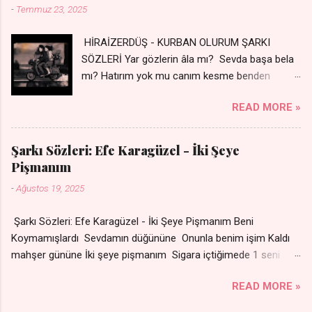
-
Temmuz 23, 2025
HİRAİZERDÜŞ - KURBAN OLURUM ŞARKI
SÖZLERİ Yar gözlerin âla mı? Sevda başa bela
mı? Hatırım yok mu canım kesme benden
selamı - Sen üzülme bi yol bulurum İste
READ MORE »
dünyayı durdururum Ben sana yoldaş olurum
kurban olurum.. - Sen gülümse bi yol bulurum
Yaslanırsan dağ olurum Ben sana sevda olurum
Şarkı Sözleri: Efe Karagüzel - İki Şeye
kurban olurum Can canım cananım Yar gözlerin
Pişmanım
kara mı? Şu cefalar reva mı? Herkes sevdiğin
-
Ağustos 19, 2025
almış Sen de bana varman mı? - Sen üzülme bi
yol bulurum İste dünyayı durdururum Ben sana
Şarkı Sözleri: Efe Karagüzel - İki Şeye Pişmanım Beni
yoldaş olurum kurban olurum.. - Sen gülümse
Koymamışlardı Sevdamın düğününe Onunla benim işim Kaldı
bi yol bulurum Yaslanırsan dağ olurum Ben
mahşer gününe İki şeye pişmanım Sigara içtiğimede 1 seni
sana sevda olurum kurban olurum Can canım
sevdiğime Nakarat Senle olmuyor ama
cananım 👉 Şarkının Derinlemesine Analizini
READ MORE »
Sensizde duramıyom Sigaradan vazgeçtim Senden
Oku
vazgeçemiyom Çare olmaz derdime Sigaramın dumanı Oda