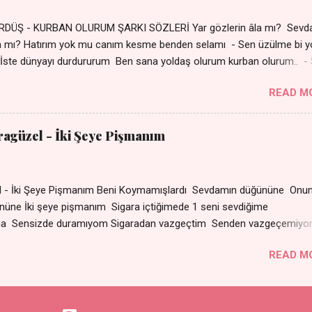
DÜŞ - KURBAN OLURUM ŞARKI SÖZLERİ Yar gözlerin âla mı? Sevd
a mı? Hatırım yok mu canım kesme benden selamı - Sen üzülme bi y
İste dünyayı durdururum Ben sana yoldaş olurum kurban olurum.. -
bi yol bulurum Yaslanırsan dağ olurum Ben sana sevda olurum kurb
READ M
an canım cananım Yar gözlerin kara mı? Şu cefalar reva mı? Herke
 almış Sen de bana varman mı? - Sen üzülme bi yol bulurum İste dün
um Ben sana yoldaş olurum kurban olurum.. - Sen gülümse bi yol
aragüzel - İki Şeye Pişmanım
Yaslanırsan dağ olurum Ben sana sevda olurum kurban olurum Can
nanım 👉 Şarkının Derinlemesine Analizini Oku
zel - İki Şeye Pişmanım Beni Koymamışlardı Sevdamın düğününe Onun
r gününe İki şeye pişmanım Sigara içtiğimede 1 seni sevd
ma Sensizde duramıyom Sigaradan vazgeçtim Senden vazgeçemiy
ın dumanı Oda çıkıp da gelse Yok ki dini imanı Sevdam çıkıpta ge
READ M
arat Senle olmuyor ama Sensizde duramıyom Sigaradan
çemiyom