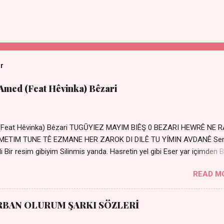
ar
 Amed (Feat Hêvinka) Bêzari
 (Feat Hêvinka) Bêzari TUGŪYIEZ MAYIM BIÊŞ 0 BEZARI HEWRÊ NE 
RŐMETIM TUNE TÊ EZMANE HER ZAROK DI DILÊ TU YÍMIN AVDANÊ Se
 Bir resim gibiyim Silinmis yarıda. Hasretin yel gibi Eser yar içimden B
 Sensizlik bir hançer Geceler susmuyor Yaralı kalbimde Bir sızı
READ M
Ez ji payizim Li dile şevên min Teng e nefes im Adını sayıklar
r sabahım Sessiz ve kederli
RBAN OLURUM ŞARKI SÖZLERİ