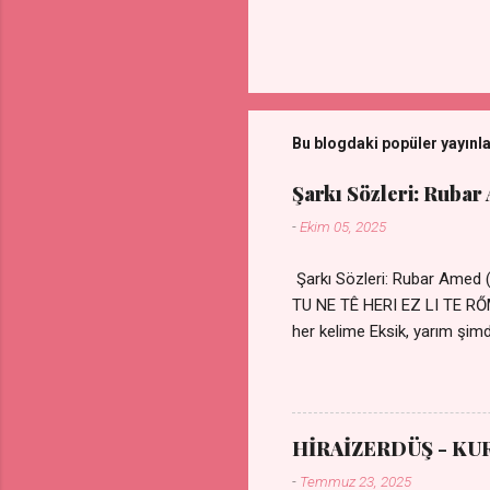
Bu blogdaki popüler yayınl
Şarkı Sözleri: Rubar
-
Ekim 05, 2025
Şarkı Sözleri: Rubar Amed
TU NE TÊ HERI EZ LI TE 
her kelime Eksik, yarım şimdi
kıza sevdalı Yaralı adamım.
durmuyor Tu yi bihare min 
Uykusuz geceler Sensiz he
HİRAİZERDÜŞ - KU
-
Temmuz 23, 2025