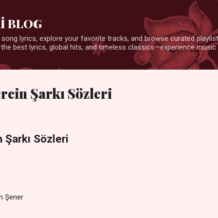
Ana içeriğe atla
İ BLOG
 song lyrics, explore your favorite tracks, and browse curated playlists
 the best lyrics, global hits, and timeless classics—experience music 
rcin Şarkı Sözleri
n Şarkı Sözleri
an Şener