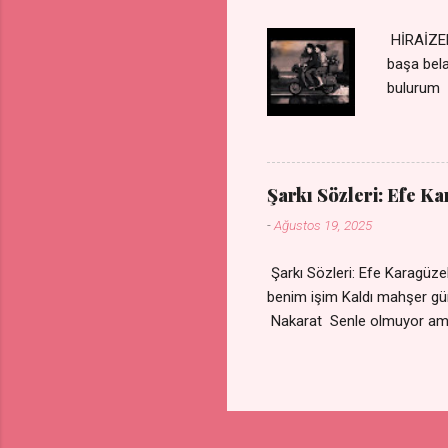
HİRAİZER
başa bel
bulurum 
gülümse 
olurum C
sevdiğin
durdurur
Şarkı Sözleri: Efe K
bulurum 
-
Ağustos 19, 2025
canım ca
Şarkı Sözleri: Efe Karagü
benim işim Kaldı mahşe
Nakarat Senle olmuyor a
Çare olmaz derdime Sigaram
Yok ki dini imanı Nak
vazgeçtim Senden vazge