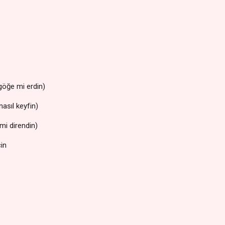
göğe mi erdin)
nasıl keyfin)
 mi direndin)
cin