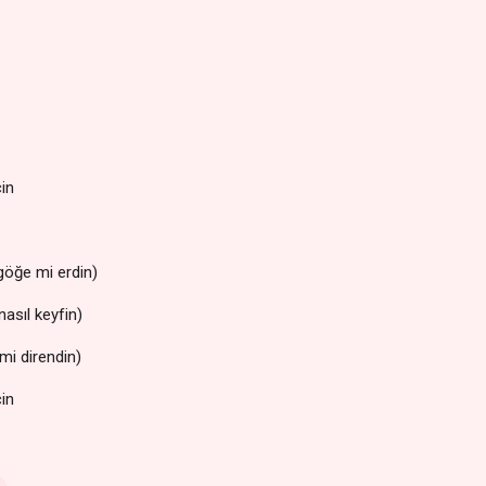
cin
göğe mi erdin)
nasıl keyfin)
 mi direndin)
cin