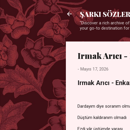
ŞARKI SÖZLER
"Discover a rich archive of
your go-to destination for
Irmak Arıcı -
-
Mayıs 17, 2026
Irmak Arıcı - Enka
Dardayım diye soranım olm
Düştüm kaldıranım olmadı
Ezdi yâr üstümde yarası