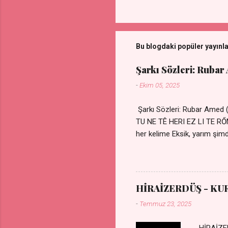
Bu blogdaki popüler yayınl
Şarkı Sözleri: Rubar
-
Ekim 05, 2025
Şarkı Sözleri: Rubar Amed
TU NE TÊ HERI EZ LI TE 
her kelime Eksik, yarım şimdi
kıza sevdalı Yaralı adamım.
durmuyor Tu yi bihare min 
Uykusuz geceler Sensiz he
HİRAİZERDÜŞ - KU
-
Temmuz 23, 2025
HİRAİZER