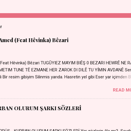
ar
 Amed (Feat Hêvinka) Bêzari
 (Feat Hêvinka) Bêzari TUGŪYIEZ MAYIM BIÊŞ 0 BEZARI HEWRÊ NE 
RŐMETIM TUNE TÊ EZMANE HER ZAROK DI DILÊ TU YÍMIN AVDANÊ Se
 Bir resim gibiyim Silinmis yarıda. Hasretin yel gibi Eser yar içimden B
 Sensizlik bir hançer Geceler susmuyor Yaralı kalbimde Bir sızı
READ M
Ez ji payizim Li dile şevên min Teng e nefes im Adını sayıklar
r sabahım Sessiz ve kederli
RBAN OLURUM ŞARKI SÖZLERİ
DÜŞ - KURBAN OLURUM ŞARKI SÖZLERİ Yar gözlerin âla mı? Sevd