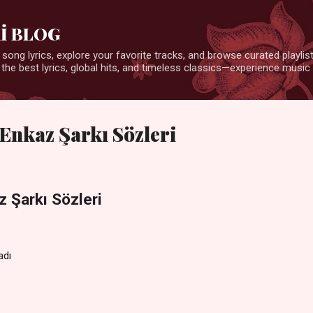
Ana içeriğe atla
İ BLOG
 song lyrics, explore your favorite tracks, and browse curated playlists
 the best lyrics, global hits, and timeless classics—experience music 
 Enkaz Şarkı Sözleri
z Şarkı Sözleri
adı