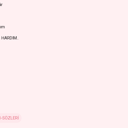
âr
dım
 HARDIM..
I-SÖZLERİ