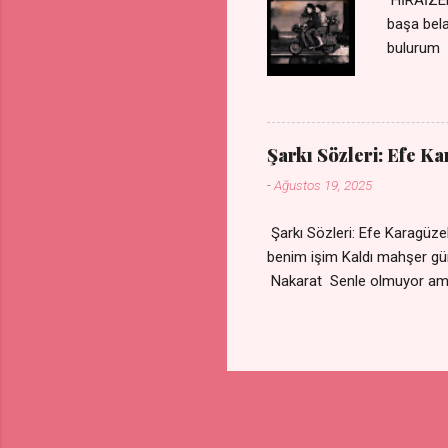
başa bel
bulurum 
gülümse 
olurum C
sevdiğin
durdurur
Şarkı Sözleri: Efe K
bulurum 
-
Ağustos 19, 2025
canım ca
Şarkı Sözleri: Efe Karagü
benim işim Kaldı mahşe
Nakarat Senle olmuyor a
Çare olmaz derdime Sigaram
Yok ki dini imanı Nak
vazgeçtim Senden vazge