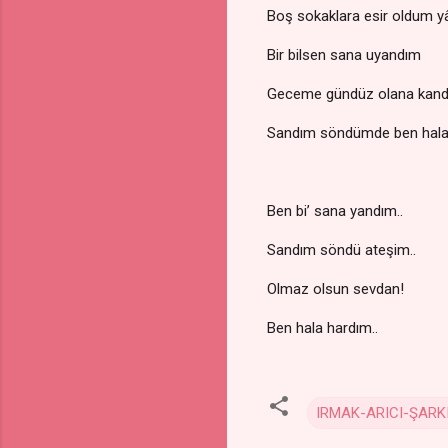
Boş sokaklara esir oldum y
Bir bilsen sana uyandım
Geceme gündüz olana kan
Sandım söndümde ben hala
Ben bi’ sana yandım..
Sandım söndü ateşim..
Olmaz olsun sevdan!
Ben hala hardım..
IRMAK-ARICI-ŞARK