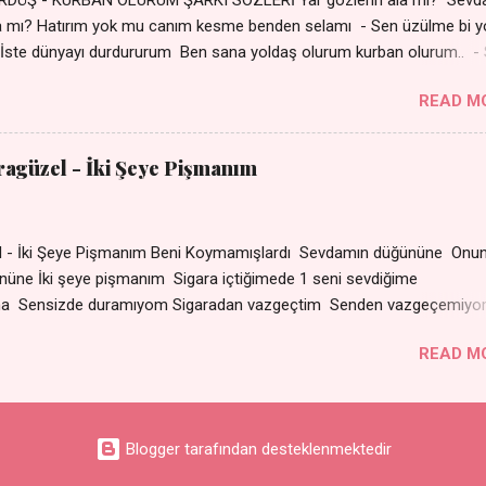
a mı? Hatırım yok mu canım kesme benden selamı - Sen üzülme bi y
İste dünyayı durdururum Ben sana yoldaş olurum kurban olurum.. -
bi yol bulurum Yaslanırsan dağ olurum Ben sana sevda olurum kurb
READ M
an canım cananım Yar gözlerin kara mı? Şu cefalar reva mı? Herke
 almış Sen de bana varman mı? - Sen üzülme bi yol bulurum İste dün
um Ben sana yoldaş olurum kurban olurum.. - Sen gülümse bi yol
aragüzel - İki Şeye Pişmanım
Yaslanırsan dağ olurum Ben sana sevda olurum kurban olurum Can
nanım 👉 Şarkının Derinlemesine Analizini Oku
zel - İki Şeye Pişmanım Beni Koymamışlardı Sevdamın düğününe Onun
r gününe İki şeye pişmanım Sigara içtiğimede 1 seni sevd
ma Sensizde duramıyom Sigaradan vazgeçtim Senden vazgeçemiy
ın dumanı Oda çıkıp da gelse Yok ki dini imanı Sevdam çıkıpta ge
READ M
arat Senle olmuyor ama Sensizde duramıyom Sigaradan
çemiyom
Blogger tarafından desteklenmektedir