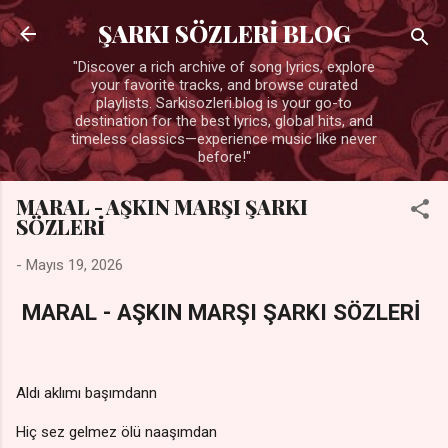
Ana içeriğe atla
ŞARKI SÖZLERİ BLOG
"Discover a rich archive of song lyrics, explore
your favorite tracks, and browse curated
playlists. Sarkisozleri.blog is your go-to
destination for the best lyrics, global hits, and
timeless classics—experience music like never
before!"
MARAL - AŞKIN MARŞI ŞARKI
SÖZLERİ
-
Mayıs 19, 2026
MARAL - AŞKIN MARŞI ŞARKI SÖZLERİ
Aldı aklımı başımdann
Hiç sez gelmez ölü naaşımdan