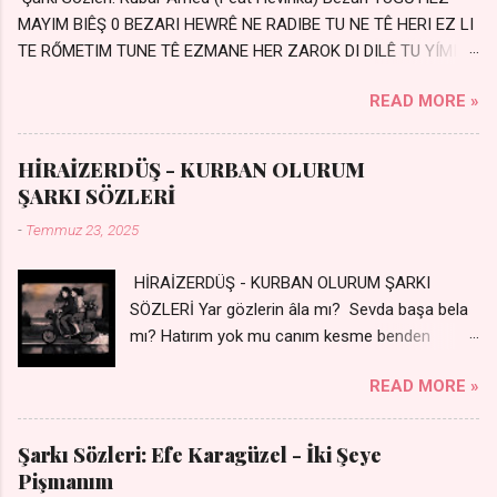
MAYIM BIÊŞ 0 BEZARI HEWRÊ NE RADIBE TU NE TÊ HERI EZ LI
TE RŐMETIM TUNE TÊ EZMANE HER ZAROK DI DILÊ TU YÍMIN
AVDANÊ Sensiz her kelime Eksik, yarım şimdi Bir resim gibiyim
READ MORE »
Silinmis yarıda. Hasretin yel gibi Eser yar içimden Bir kıza sevdalı
Yaralı adamım. Sensizlik bir hançer Geceler susmuyor Yaralı
kalbimde Bir sızı durmuyor Tu yi bihare min Ez ji payizim Li
HİRAİZERDÜŞ - KURBAN OLURUM
dile şevên min Teng e nefes im Adını sayıklar Uykusuz
ŞARKI SÖZLERİ
geceler Sensiz her sabahım Sessiz ve kederli
-
Temmuz 23, 2025
HİRAİZERDÜŞ - KURBAN OLURUM ŞARKI
SÖZLERİ Yar gözlerin âla mı? Sevda başa bela
mı? Hatırım yok mu canım kesme benden
selamı - Sen üzülme bi yol bulurum İste
READ MORE »
dünyayı durdururum Ben sana yoldaş olurum
kurban olurum.. - Sen gülümse bi yol bulurum
Yaslanırsan dağ olurum Ben sana sevda olurum
Şarkı Sözleri: Efe Karagüzel - İki Şeye
kurban olurum Can canım cananım Yar gözlerin
Pişmanım
kara mı? Şu cefalar reva mı? Herkes sevdiğin