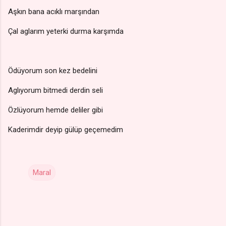
Aşkın bana acıklı marşından
Çal aglarım yeterki durma karşımda
Ödüyorum son kez bedelini
Aglıyorum bitmedi derdin seli
Özlüyorum hemde deliler gibi
Kaderimdir deyip gülüp geçemedim
Maral
Y
o
r