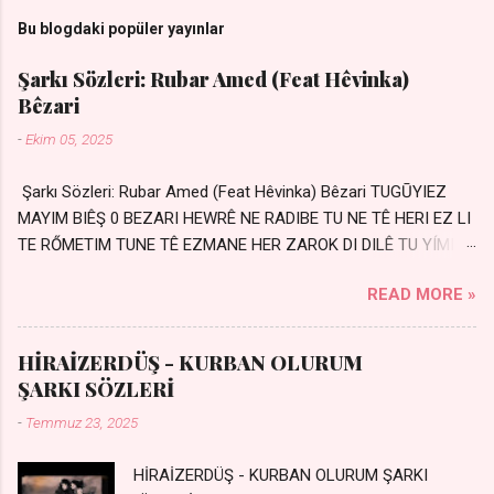
Bu blogdaki popüler yayınlar
Şarkı Sözleri: Rubar Amed (Feat Hêvinka)
Bêzari
-
Ekim 05, 2025
Şarkı Sözleri: Rubar Amed (Feat Hêvinka) Bêzari TUGŪYIEZ
MAYIM BIÊŞ 0 BEZARI HEWRÊ NE RADIBE TU NE TÊ HERI EZ LI
TE RŐMETIM TUNE TÊ EZMANE HER ZAROK DI DILÊ TU YÍMIN
AVDANÊ Sensiz her kelime Eksik, yarım şimdi Bir resim gibiyim
READ MORE »
Silinmis yarıda. Hasretin yel gibi Eser yar içimden Bir kıza sevdalı
Yaralı adamım. Sensizlik bir hançer Geceler susmuyor Yaralı
kalbimde Bir sızı durmuyor Tu yi bihare min Ez ji payizim Li
HİRAİZERDÜŞ - KURBAN OLURUM
dile şevên min Teng e nefes im Adını sayıklar Uykusuz
ŞARKI SÖZLERİ
geceler Sensiz her sabahım Sessiz ve kederli
-
Temmuz 23, 2025
HİRAİZERDÜŞ - KURBAN OLURUM ŞARKI