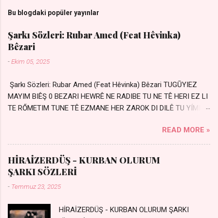
Bu blogdaki popüler yayınlar
Şarkı Sözleri: Rubar Amed (Feat Hêvinka)
Bêzari
-
Ekim 05, 2025
Şarkı Sözleri: Rubar Amed (Feat Hêvinka) Bêzari TUGŪYIEZ
MAYIM BIÊŞ 0 BEZARI HEWRÊ NE RADIBE TU NE TÊ HERI EZ LI
TE RŐMETIM TUNE TÊ EZMANE HER ZAROK DI DILÊ TU YÍMIN
AVDANÊ Sensiz her kelime Eksik, yarım şimdi Bir resim gibiyim
READ MORE »
Silinmis yarıda. Hasretin yel gibi Eser yar içimden Bir kıza sevdalı
Yaralı adamım. Sensizlik bir hançer Geceler susmuyor Yaralı
kalbimde Bir sızı durmuyor Tu yi bihare min Ez ji payizim Li
HİRAİZERDÜŞ - KURBAN OLURUM
dile şevên min Teng e nefes im Adını sayıklar Uykusuz
ŞARKI SÖZLERİ
geceler Sensiz her sabahım Sessiz ve kederli
-
Temmuz 23, 2025
HİRAİZERDÜŞ - KURBAN OLURUM ŞARKI