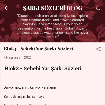
Ana içeriğe atla
ŞARKI SÖZLERİ BLOG
"Discover a rich archive of song lyrics, explore
your favorite tracks, and browse curated
playlists. Sarkisozleri.blog is your go-to
destination for the best lyrics, global hits, and
timeless classics—experience music like never
before!"
Blok3 - Sebebi Yar Şarkı Sözleri
-
Haziran 04, 2026
Blok3 - Sebebi Yar Şarkı Sözleri
Dalıyor gözlerim, kanıyor yaralarım
Ben delirmişim bir sen diye