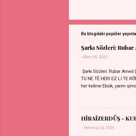
Bu blogdaki popüler yayınl
Şarkı Sözleri: Rubar
-
Ekim 05, 2025
Şarkı Sözleri: Rubar Amed
TU NE TÊ HERI EZ LI TE 
her kelime Eksik, yarım şimdi
kıza sevdalı Yaralı adamım.
durmuyor Tu yi bihare min 
Uykusuz geceler Sensiz he
HİRAİZERDÜŞ - KU
-
Temmuz 23, 2025