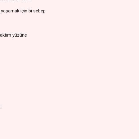
 yaşamak için bi sebep
baktım yüzüne
i