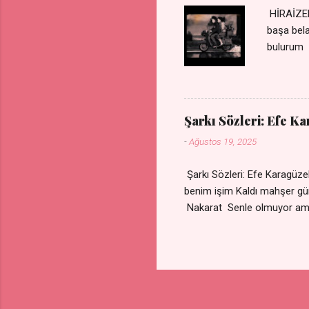
HİRAİZER
başa bel
bulurum 
gülümse 
olurum C
sevdiğin
durdurur
Şarkı Sözleri: Efe K
bulurum 
-
Ağustos 19, 2025
canım ca
Şarkı Sözleri: Efe Karagü
benim işim Kaldı mahşe
Nakarat Senle olmuyor a
Çare olmaz derdime Sigaram
Yok ki dini imanı Nak
vazgeçtim Senden vazge