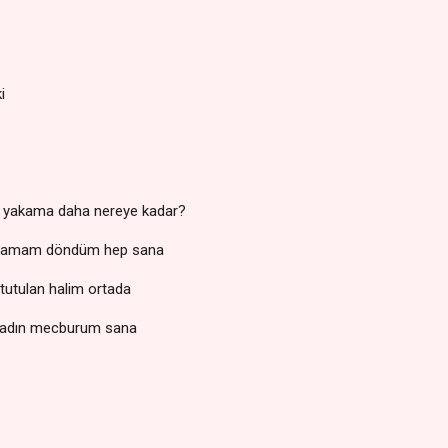
i
r yakama daha nereye kadar?
i aşamam döndüm hep sana
 tutulan halim ortada
apadın mecburum sana