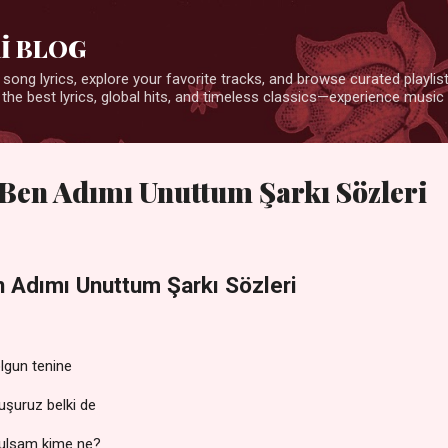
Ana içeriğe atla
İ BLOG
 song lyrics, explore your favorite tracks, and browse curated playlists
 the best lyrics, global hits, and timeless classics—experience music 
 Ben Adımı Unuttum Şarkı Sözleri
 Adımı Unuttum Şarkı Sözleri
olgun tenine
uşuruz belki de
oğulsam kime ne?