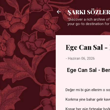
ŞARKI SÖZLER
"Discover a rich archive of
your go-to destination for
Ege Can Sal -
-
Haziran 06, 2026
Ege Can Sal - Ben
Değer mi bi gün ellerim o s
Korkma yine bahar gelir kav
Kopar her gün fırtınalar b