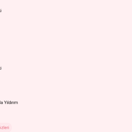
i
i
a Yıldırım
zleri