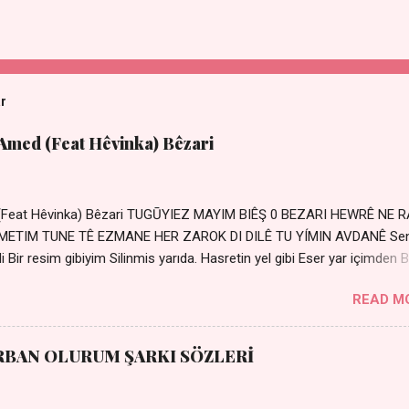
ar
 Amed (Feat Hêvinka) Bêzari
 (Feat Hêvinka) Bêzari TUGŪYIEZ MAYIM BIÊŞ 0 BEZARI HEWRÊ NE 
RŐMETIM TUNE TÊ EZMANE HER ZAROK DI DILÊ TU YÍMIN AVDANÊ Se
 Bir resim gibiyim Silinmis yarıda. Hasretin yel gibi Eser yar içimden B
 Sensizlik bir hançer Geceler susmuyor Yaralı kalbimde Bir sızı
READ M
Ez ji payizim Li dile şevên min Teng e nefes im Adını sayıklar
r sabahım Sessiz ve kederli
RBAN OLURUM ŞARKI SÖZLERİ