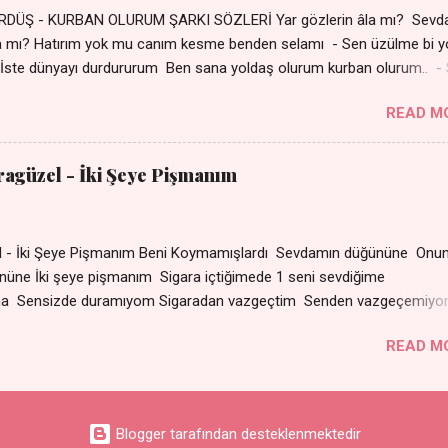
DÜŞ - KURBAN OLURUM ŞARKI SÖZLERİ Yar gözlerin âla mı? Sevd
a mı? Hatırım yok mu canım kesme benden selamı - Sen üzülme bi y
İste dünyayı durdururum Ben sana yoldaş olurum kurban olurum.. -
bi yol bulurum Yaslanırsan dağ olurum Ben sana sevda olurum kurb
READ M
an canım cananım Yar gözlerin kara mı? Şu cefalar reva mı? Herke
 almış Sen de bana varman mı? - Sen üzülme bi yol bulurum İste dün
um Ben sana yoldaş olurum kurban olurum.. - Sen gülümse bi yol
aragüzel - İki Şeye Pişmanım
Yaslanırsan dağ olurum Ben sana sevda olurum kurban olurum Can
nanım 👉 Şarkının Derinlemesine Analizini Oku
zel - İki Şeye Pişmanım Beni Koymamışlardı Sevdamın düğününe Onun
r gününe İki şeye pişmanım Sigara içtiğimede 1 seni sevd
ma Sensizde duramıyom Sigaradan vazgeçtim Senden vazgeçemiy
ın dumanı Oda çıkıp da gelse Yok ki dini imanı Sevdam çıkıpta ge
READ M
arat Senle olmuyor ama Sensizde duramıyom Sigaradan
çemiyom
Blogger tarafından desteklenmektedir